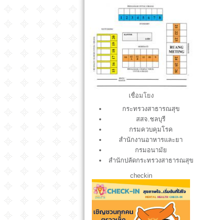
XXXX.jpg
เชื่อมโยง
กระทรวงสาธารณสุข
สสจ.ชลบุรี
กรมควบคุมโรค
สำนักงานอาหารและยา
กรมอนามัย
สำนักปลัดกระทรวงสาธารณสุข
checkin
S__12951574.jpg