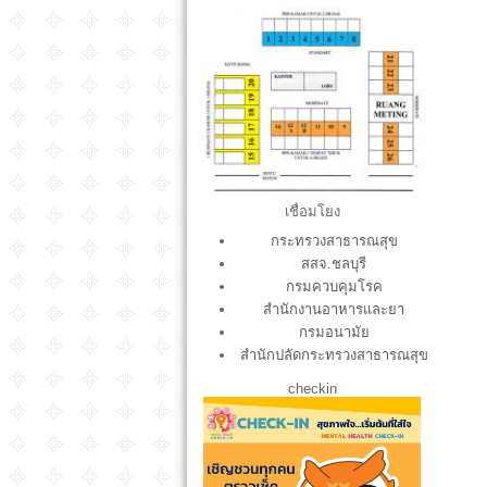
XXXX.jpg
เชื่อมโยง
กระทรวงสาธารณสุข
สสจ.ชลบุรี
กรมควบคุมโรค
สำนักงานอาหารและยา
กรมอนามัย
สำนักปลัดกระทรวงสาธารณสุข
checkin
S__12951574.jpg